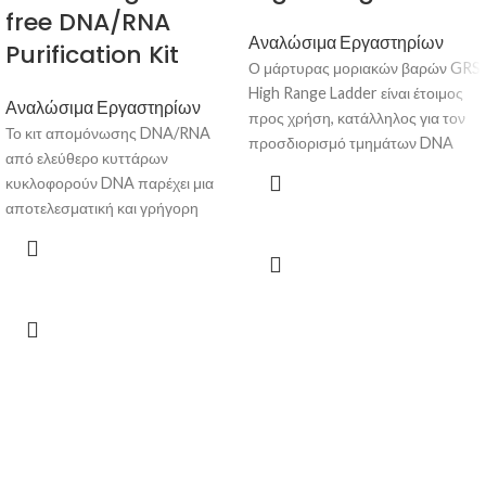
free DNA/RNA
Αναλώσιμα Εργαστηρίων
Purification Kit
Ο μάρτυρας μοριακών βαρών GRS
High Range Ladder είναι έτοιμος
Αναλώσιμα Εργαστηρίων
προς χρήση, κατάλληλος για τον
Το κιτ απομόνωσης DNA/RNA
προσδιορισμό τμημάτων DNA
από ελεύθερο κυττάρων
από 250 bp-15000 bp και
κυκλοφορούν DNA παρέχει μια
αποτελείται από 7 ζώνες DNA.
αποτελεσματική και γρήγορη
μέθοδο για την απομόνωση
υψηλής ποιότητας DNA και RNA
από έως και 5 ml ορού ή
πλάσματος. Το απομονωμένο
DNA/RNA είναι κατάλληλο για μια
μεγάλη ποικιλία εφαρμογών,
συμπεριλαμβανομένης της qPCR
και της αλληλούχησης DNA.