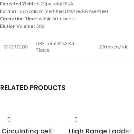
Expected Yield :
5-30μg total RNA
Format :
spin column (certified DNAse/RNAse-free)
Operation Time :
within 60 minutes
Elution Volume :
50μl
GRS Total RNA Kit –
GK09.0100
100 preps/ kit
Tissue
RELATED PRODUCTS
Circulating cell-
High Range Ladder