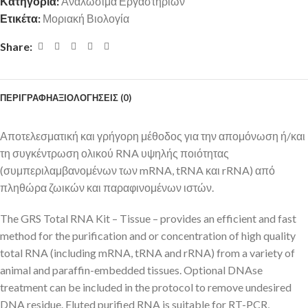
Κατηγορία:
Αναλώσιμα Εργαστηρίων
Ετικέτα:
Μοριακή Βιολογία
Share:
ΠΕΡΙΓΡΑΦΉ
ΑΞΙΟΛΟΓΉΣΕΙΣ (0)
Αποτελεσματική και γρήγορη μέθοδος για την απομόνωση ή/και
τη συγκέντρωση ολικού RNA υψηλής ποιότητας
(συμπεριλαμβανομένων των mRNA, tRNA και rRNA) από
πληθώρα ζωικών και παραφινομένων ιστών.
The GRS Total RNA Kit – Tissue – provides an efficient and fast
method for the purification and or concentration of high quality
total RNA (including mRNA, tRNA and rRNA) from a variety of
animal and paraffin-embedded tissues. Optional DNAse
treatment can be included in the protocol to remove undesired
DNA residue. Eluted purified RNA is suitable for RT-PCR,