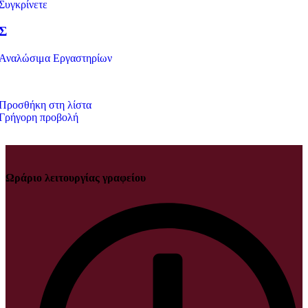
Συγκρίνετε
Σ
Αναλώσιμα Εργαστηρίων
Προσθήκη στη λίστα
Γρήγορη προβολή
Ωράριο λειτουργίας γραφείου