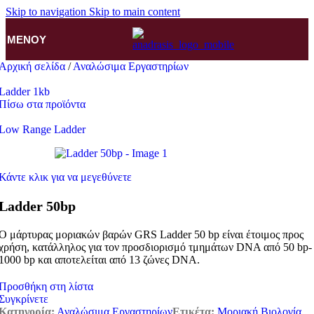
Skip to navigation
Skip to main content
ΜΕΝΟΎ
Αρχική σελίδα
/
Αναλώσιμα Εργαστηρίων
Ladder 1kb
Πίσω στα προϊόντα
Low Range Ladder
Κάντε κλικ για να μεγεθύνετε
Ladder 50bp
Ο μάρτυρας μοριακών βαρών GRS Ladder 50 bp είναι έτοιμος προς
χρήση, κατάλληλος για τον προσδιορισμό τμημάτων DNA από 50 bp-
1000 bp και αποτελείται από 13 ζώνες DNA.
Προσθήκη στη λίστα
Συγκρίνετε
Κατηγορία:
Αναλώσιμα Εργαστηρίων
Ετικέτα:
Μοριακή Βιολογία