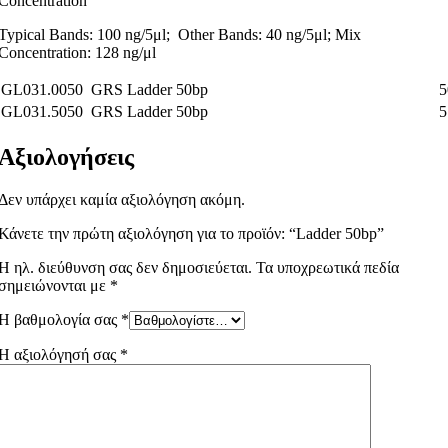
Concentration
Typical Bands: 100 ng/5μl; Other Bands: 40 ng/5μl; Mix
Concentration: 128 ng/μl
GL031.0050
GRS Ladder 50bp
5
GL031.5050
GRS Ladder 50bp
5
Αξιολογήσεις
Δεν υπάρχει καμία αξιολόγηση ακόμη.
Κάνετε την πρώτη αξιολόγηση για το προϊόν: “Ladder 50bp”
Η ηλ. διεύθυνση σας δεν δημοσιεύεται.
Τα υποχρεωτικά πεδία
σημειώνονται με
*
Η βαθμολογία σας
*
Η αξιολόγησή σας
*