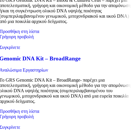
Το GRS Genomic DNA Kit – Blood & Cultured Cells – παρέχει μια
αποτελεσματική, γρήγορη και οικονομική μέθοδο για την απομόνωση
ή/και τη συγκέντρωση ολικού DNA υψηλής ποιότητας
(συμπεριλαμβανομένου γενωμικού, μιτοχονδριακού και ιικού DNA)
από μια ποικιλία αρχικού δείγματος.
Προσθήκη στη λίστα
Γρήγορη προβολή
Συγκρίνετε
Genomic DNA Kit – BroadRange
Αναλώσιμα Εργαστηρίων
Το GRS Genomic DNA Kit – BroadRange- παρέχει μια
αποτελεσματική, γρήγορη και οικονομική μέθοδο για την απομόνωση
ολικού DNA υψηλής ποιότητας (συμπεριλαμβανομένου του
γενωμικού, μιτοχονδριακού και ιικού DNA) από μια ευρεία ποικιλία
αρχικού δείγματος.
Προσθήκη στη λίστα
Γρήγορη προβολή
Συγκρίνετε