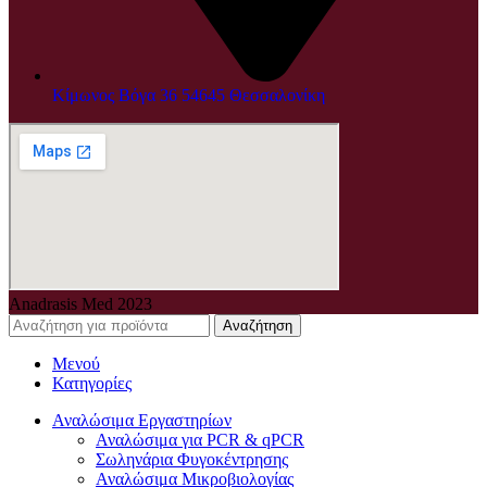
Κίμωνος Βόγα 36 54645 Θεσσαλονίκη
Anadrasis Med
2023
Αναζήτηση
Μενού
Κατηγορίες
Αναλώσιμα Εργαστηρίων
Αναλώσιμα για PCR & qPCR
Σωληνάρια Φυγοκέντρησης
Αναλώσιμα Μικροβιολογίας