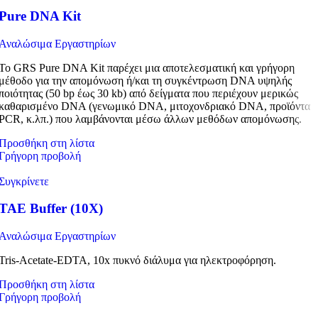
Pure DNA Kit
Αναλώσιμα Εργαστηρίων
Το GRS Pure DNA Kit παρέχει μια αποτελεσματική και γρήγορη
μέθοδο για την απομόνωση ή/και τη συγκέντρωση DNA υψηλής
ποιότητας (50 bp έως 30 kb) από δείγματα που περιέχουν μερικώς
καθαρισμένο DNA (γενωμικό DNA, μιτοχονδριακό DNA, προϊόντα
PCR, κ.λπ.) που λαμβάνονται μέσω άλλων μεθόδων απομόνωσης.
Προσθήκη στη λίστα
Γρήγορη προβολή
Συγκρίνετε
TAE Buffer (10X)
Αναλώσιμα Εργαστηρίων
Tris-Acetate-EDTA, 10x πυκνό διάλυμα για ηλεκτροφόρηση.
Προσθήκη στη λίστα
Γρήγορη προβολή