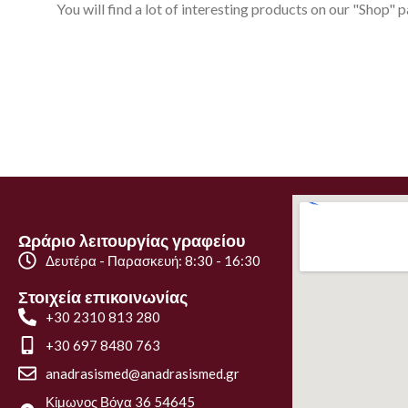
You will find a lot of interesting products on our "Shop" p
Ωράριο λειτουργίας γραφείου
Δευτέρα - Παρασκευή: 8:30 - 16:30
Στοιχεία επικοινωνίας
+30 2310 813 280
+30 697 8480 763
anadrasismed@anadrasismed.gr
Κίμωνος Βόγα 36 54645