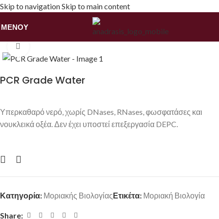
Skip to navigation
Skip to main content
ΜΕΝΟΎ
Αρχική σελίδα
/
Αντιδραστήρια
/
Μοριακής Βιολογίας
Κάντε κλικ για να μεγεθύνετε
PCR Grade Water
Υπερκαθαρό νερό, χωρίς DNases, RNases, φωσφατάσες και
νουκλεικά οξέα. Δεν έχει υποστεί επεξεργασία DEPC.
Κατηγορία:
Μοριακής Βιολογίας
Ετικέτα:
Μοριακή Βιολογία
Share: