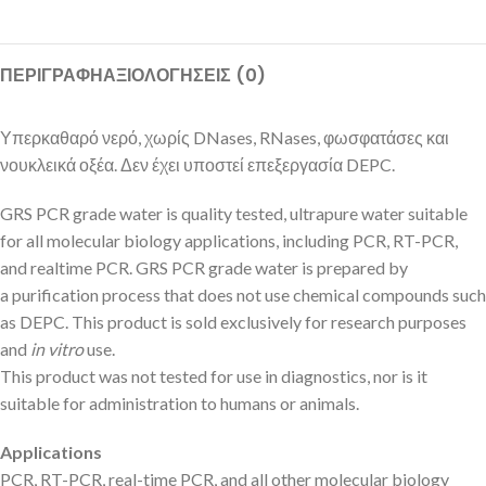
ΠΕΡΙΓΡΑΦΉ
ΑΞΙΟΛΟΓΉΣΕΙΣ (0)
Υπερκαθαρό νερό, χωρίς DNases, RNases, φωσφατάσες και
νουκλεικά οξέα. Δεν έχει υποστεί επεξεργασία DEPC.
GRS PCR grade water is quality tested, ultrapure water suitable
for all molecular biology applications, including PCR, RT-PCR,
and realtime PCR. GRS PCR grade water is prepared by
a purification process that does not use chemical compounds such
as DEPC. This product is sold exclusively for research purposes
and
in vitro
use.
This product was not tested for use in diagnostics, nor is it
suitable for administration to humans or animals.
Applications
PCR, RT-PCR, real-time PCR, and all other molecular biology