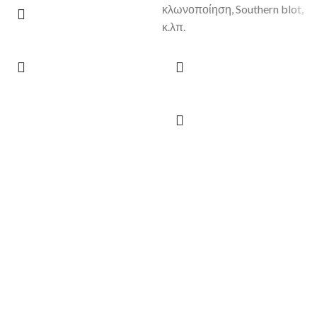
κλωνοποίηση, Southern blot,
κ.λπ.