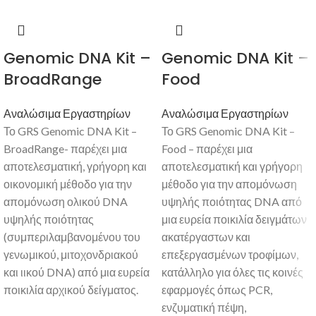
Genomic DNA Kit –
Genomic DNA Kit –
BroadRange
Food
Αναλώσιμα Εργαστηρίων
Αναλώσιμα Εργαστηρίων
Το GRS Genomic DNA Kit –
Το GRS Genomic DNA Kit –
BroadRange- παρέχει μια
Food – παρέχει μια
αποτελεσματική, γρήγορη και
αποτελεσματική και γρήγορη
οικονομική μέθοδο για την
μέθοδο για την απομόνωση
απομόνωση ολικού DNA
υψηλής ποιότητας DNA από
υψηλής ποιότητας
μια ευρεία ποικιλία δειγμάτων
(συμπεριλαμβανομένου του
ακατέργαστων και
γενωμικού, μιτοχονδριακού
επεξεργασμένων τροφίμων,
και ιικού DNA) από μια ευρεία
κατάλληλο για όλες τις κοινές
ποικιλία αρχικού δείγματος.
εφαρμογές όπως PCR,
ενζυματική πέψη,