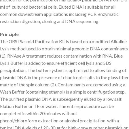
ml of cultured bacterial cells. Eluted DNA is suitable for all
common downstream applications including PCR, enzymatic
restriction digestion, cloning and DNA sequencing.
Principle
The GRS Plasmid Purification Kit is based on a modified Alkaline
Lysis method used to obtain minimal genomic DNA contaminants
(1). RNAse A treatment reduces contamination with RNA. Blue
Lysis Buffer is added to ensure efficient cell lysis and SDS
precipitation. The buffer system is optimized to allow binding of
plasmid DNA in the presence of chaotropic salts to the glass fiber
matrix of the spin column (2). Contaminants are removed using a
Wash Buffer (containing ethanol) in a simple centrifugation step.
The purified plasmid DNA is subsequently eluted by a low salt
Elution Buffer or TE or water. The entire procedure can be
completed in within 20 minutes without
phenol/chloroform extraction or alcohol precipitation, with a
typical DNA yields of 20-30μg for high-copy number plasmids or