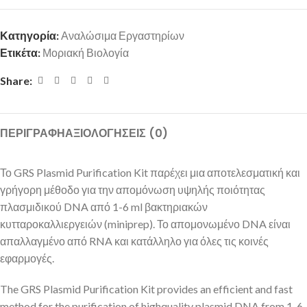
Κατηγορία:
Αναλώσιμα Εργαστηρίων
Ετικέτα:
Μοριακή Βιολογία
Share:
ΠΕΡΙΓΡΑΦΉ
ΑΞΙΟΛΟΓΉΣΕΙΣ (0)
Το GRS Plasmid Purification Kit παρέχει μια αποτελεσματική και
γρήγορη μέθοδο για την απομόνωση υψηλής ποιότητας
πλασμιδικού DNA από 1-6 ml βακτηριακών
κυτταροκαλλιεργειών (miniprep). Το απομονωμένο DNA είναι
απαλλαγμένο από RNA και κατάλληλο για όλες τις κοινές
εφαρμογές.
The GRS Plasmid Purification Kit provides an efficient and fast
method for the purification of highquality plasmid DNA from 1-6