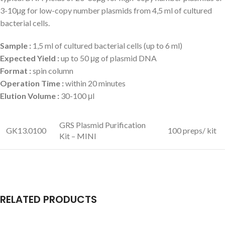
3-10μg for low-copy number plasmids from 4,5 ml of cultured
bacterial cells.
Sample :
1,5 ml of cultured bacterial cells (up to 6 ml)
Expected Yield :
up to 50 μg of plasmid DNA
Format :
spin column
Operation Time :
within 20 minutes
Elution Volume :
30-100 μl
GRS Plasmid Purification
GK13.0100
100 preps/ kit
Kit – MINI
RELATED PRODUCTS