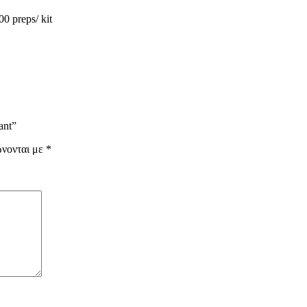
00 preps/ kit
ant”
ώνονται με
*