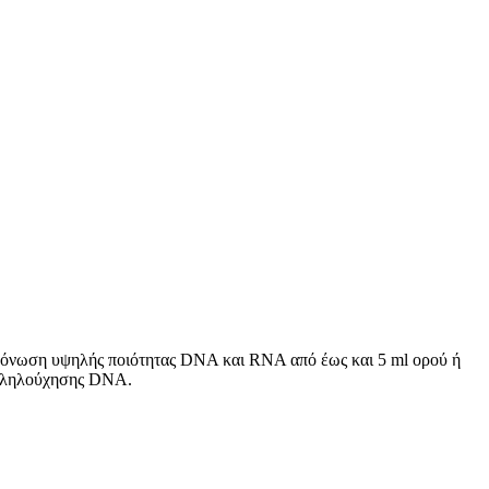
όνωση υψηλής ποιότητας DNA και RNA από έως και 5 ml ορού ή
αλληλούχησης DNA.