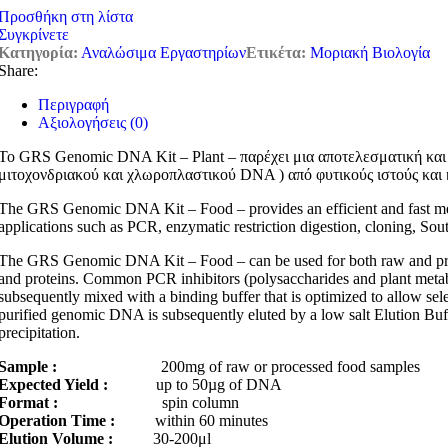
Προσθήκη στη λίστα
Συγκρίνετε
Κατηγορία:
Αναλώσιμα Εργαστηρίων
Ετικέτα:
Μοριακή Βιολογία
Share:
Περιγραφή
Αξιολογήσεις (0)
Το GRS Genomic DNA Kit – Plant – παρέχει μια αποτελεσματική κα
μιτοχονδριακού και χλωροπλαστικού DNA ) από φυτικούς ιστούς και 
The GRS Genomic DNA Kit – Food – provides an efficient and fast meth
applications such as PCR, enzymatic restriction digestion, cloning, South
The GRS Genomic DNA Kit – Food – can be used for both raw and proces
and proteins. Common PCR inhibitors (polysaccharides and plant metabol
subsequently mixed with a binding buffer that is optimized to allow s
purified genomic DNA is subsequently eluted by a low salt Elution Buff
precipitation.
Sample :
200mg of raw or processed food samples
Expected Yield :
up to 50µg of DNA
Format :
spin column
Operation Time :
within 60 minutes
Elution Volume :
30-200μl