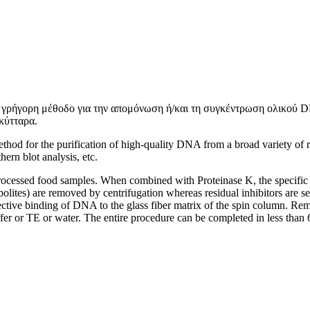
ι γρήγορη μέθοδο για την απομόνωση ή/και τη συγκέντρωση ολικού 
κύτταρα.
od for the purification of high-quality DNA from a broad variety of
ern blot analysis, etc.
sed food samples. When combined with Proteinase K, the specific lysi
ites) are removed by centrifugation whereas residual inhibitors are se
elective binding of DNA to the glass fiber matrix of the spin column. 
er or TE or water. The entire procedure can be completed in less than 