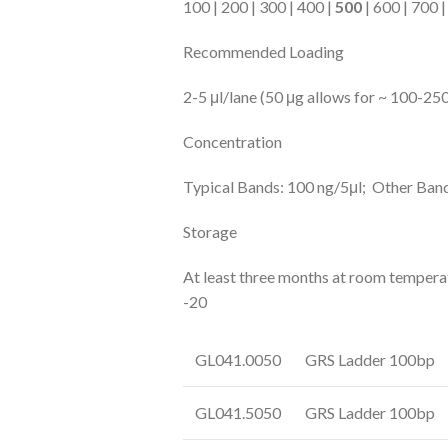
100 | 200 | 300 | 400 |
500
| 600 | 700 |
Recommended Loading
2-5 μl/lane (50 μg allows for ~ 100-250
Concentration
Typical Bands: 100 ng/5μl; Other Band
Storage
At least three months at room temperat
-20
GL041.0050
GRS Ladder 100bp
GL041.5050
GRS Ladder 100bp