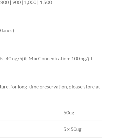
 800 | 900 | 1,000 | 1,500
 lanes)
s: 40 ng/5μl; Mix Concentration: 100 ng/μl
ure, for long-time preservation, please store at
50ug
5 x 50ug