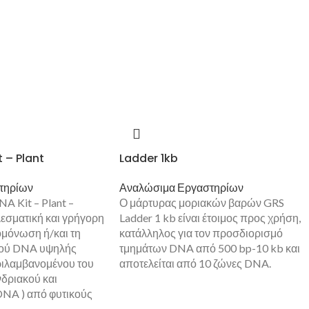
 – Plant
Ladder 1kb
τηρίων
Αναλώσιμα Εργαστηρίων
A Kit – Plant –
Ο μάρτυρας μοριακών βαρών GRS
λεσματική και γρήγορη
Ladder 1 kb είναι έτοιμος προς χρήση,
ομόνωση ή/και τη
κατάλληλος για τον προσδιορισμό
κού DNA υψηλής
τμημάτων DNA από 500 bp-10 kb και
ριλαμβανομένου του
αποτελείται από 10 ζώνες DNA.
νδριακού και
NA ) από φυτικούς