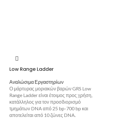
Low Range Ladder
RNA Stand-by
Αναλώσιμα Εργαστηρίων
Αναλώσιμα Εργ
Ο μάρτυρας μοριακών βαρών GRS Low
Το RNA Stand-by
Range Ladder είναι έτοιμος προς χρήση,
υδατικό διάλυμα
κατάλληλος για τον προσδιορισμό
RNases και διατ
τμημάτων DNA από 25 bp-700 bp και
ακέραιων νωπών
αποτελείται από 10 ζώνες DNA.