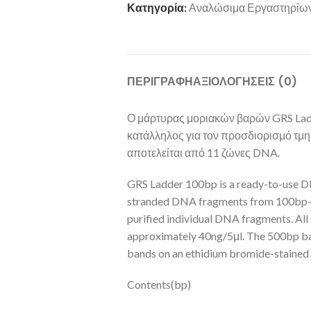
Κατηγορία:
Αναλώσιμα Εργαστηρίω
ΠΕΡΙΓΡΑΦΉ
ΑΞΙΟΛΟΓΉΣΕΙΣ (0)
Ο μάρτυρας μοριακών βαρών GRS Ladd
κατάλληλος για τον προσδιορισμό τμ
αποτελείται από 11 ζώνες DNA.
GRS Ladder 100bp is a ready-to-use DN
stranded DNA fragments from 100bp-
purified individual DNA fragments. All
approximately 40ng/5μl. The 500bp band
bands on an ethidium bromide-stained 
Contents(bp)