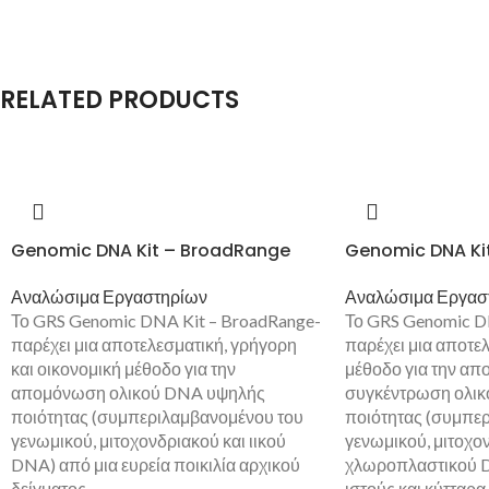
RELATED PRODUCTS
Genomic DNA Kit – BroadRange
Genomic DNA Kit
Αναλώσιμα Εργαστηρίων
Αναλώσιμα Εργασ
Το GRS Genomic DNA Kit – BroadRange-
Το GRS Genomic DN
παρέχει μια αποτελεσματική, γρήγορη
παρέχει μια αποτε
και οικονομική μέθοδο για την
μέθοδο για την απ
απομόνωση ολικού DNA υψηλής
συγκέντρωση ολι
ποιότητας (συμπεριλαμβανομένου του
ποιότητας (συμπε
γενωμικού, μιτοχονδριακού και ιικού
γενωμικού, μιτοχο
DNA) από μια ευρεία ποικιλία αρχικού
χλωροπλαστικού D
δείγματος.
ιστούς και κύτταρα.