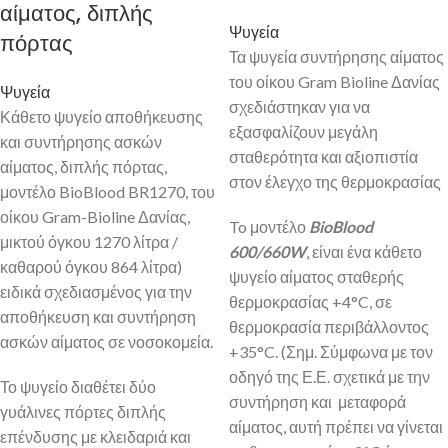
αίματος, διπλής
Ψυγεία
πόρτας
Τα ψυγεία συντήρησης αίματος
του οίκου Gram Bioline Δανίας
Ψυγεία
σχεδιάστηκαν για να
Κάθετο ψυγείο αποθήκευσης
εξασφαλίζουν μεγάλη
και συντήρησης ασκών
σταθερότητα και αξιοπιστία
αίματος, διπλής πόρτας,
στον έλεγχο της θερμοκρασίας
μοντέλο BioBlood BR1270, του
οίκου Gram-Bioline Δανίας,
To μοντέλο
BioBlood
μικτού όγκου 1270 λίτρα /
600/660
W
, είναι ένα κάθετο
καθαρού όγκου 864 λίτρα)
ψυγείο αίματος σταθερής
ειδικά σχεδιασμένος για την
θερμοκρασίας +4°C, σε
αποθήκευση και συντήρηση
θερμοκρασία περιβάλλοντος
ασκών αίματος σε νοσοκομεία.
+35°C. (Σημ. Σύμφωνα με τον
οδηγό της Ε.Ε. σχετικά με την
Το ψυγείο διαθέτει δύο
συντήρηση και μεταφορά
γυάλινες πόρτες διπλής
αίματος, αυτή πρέπει να γίνεται
επένδυσης με κλειδαριά και