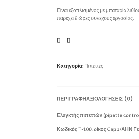
Είναι εξοπλισμένος με μπαταρία λιθίο
παρέχει 8 ώρες συνεχούς εργασίας.
Κατηγορία:
Πιπέττες
ΠΕΡΙΓΡΑΦΉ
ΑΞΙΟΛΟΓΉΣΕΙΣ (0)
Ελεγκτής
πιπεττών
(pipette control
Κωδικός
T-100,
oίκος
Capp/ΑΗΝ Γε