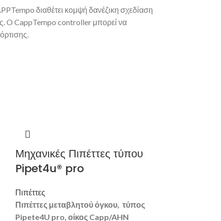
APPTempo διαθέτει κομψή δανέζικη σχεδίαση
ές. O CappTempo controller μπορεί να
φόρτισης.
Μηχανικές Πιπέττες τύπου
Πολυκάναλ
Pipet4u® pro
Aero TM 8
Πιπέττες
Πιπέττες
Πιπέττες μεταβλητού όγκου, τύπος
Πολυκάναλη Π
Pipete4
U
pro, οίκος Capp/
AHN
CappAeroTM Mu