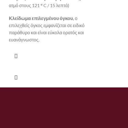
πτώση ή άλλο α
ατμό στους 121 ° C / 15 λεπτά)
Κλείδωμα επιλεγμένου όγκου,
ο
επιλεχθείς όγκος εμφανίζεται σε ειδικό
παράθυρο και είναι εύκολα ορατός και
ευανάγνωστος.