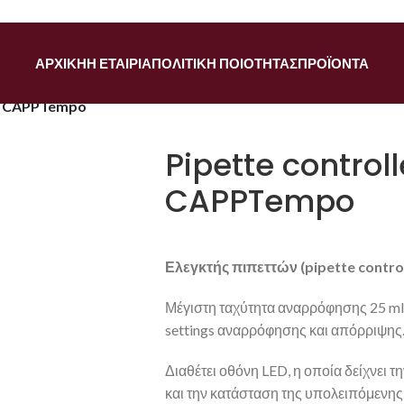
ΑΡΧΙΚΉ
Η ΕΤΑΙΡΊΑ
ΠΟΛΙΤΙΚΉ ΠΟΙΌΤΗΤΑΣ
ΠΡΟΪΌΝΤΑ
ος CAPPTempo
Pipette controll
CAPPTempo
Ελεγκτής
πιπεττών
(pipette control
Μέγιστη ταχύτητα αναρρόφησης 25 ml/
settings αναρρόφησης και απόρριψης
Διαθέτει οθόνη LED, η οποία δείχνει 
και την κατάσταση της υπολειπόμενης