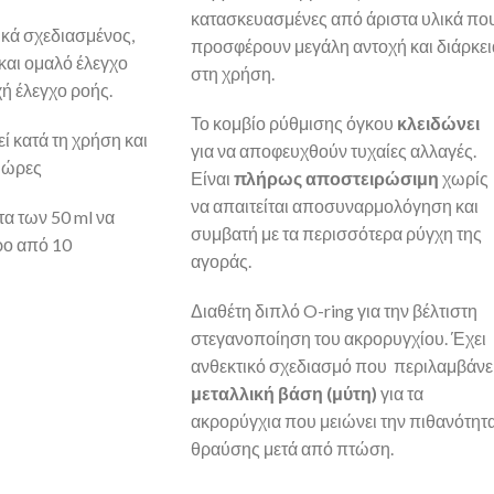
κατασκευασμένες από άριστα υλικά πο
κά σχεδιασμένος,
προσφέρουν μεγάλη αντοχή και διάρκει
και ομαλό έλεγχο
στη χρήση.
ή έλεγχο ροής.
Το κομβίο ρύθμισης όγκου
κλειδώνει
ί κατά τη χρήση και
για να αποφευχθούν τυχαίες αλλαγές.
4 ώρες
Είναι
πλήρως αποστειρώσιμη
χωρίς
να απαιτείται αποσυναρμολόγηση και
τα των 50 ml να
συμβατή με τα περισσότερα ρύγχη της
ερο από 10
αγοράς.
Διαθέτη διπλό O-ring για την βέλτιστη
στεγανοποίηση του ακρορυγχίου. Έχει
ανθεκτικό σχεδιασμό που περιλαμβάνε
μεταλλική βάση (μύτη)
για τα
ακρορύγχια που μειώνει την πιθανότητ
θραύσης μετά από πτώση.