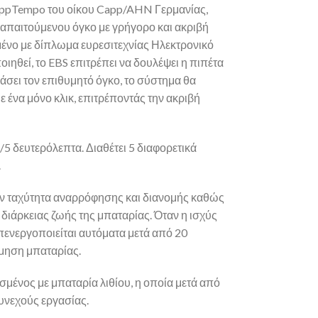
appTempo του οίκου Capp/AHN Γερμανίας,
 απαιτούμενου όγκο με γρήγορο και ακριβή
ένο με δίπλωμα ευρεσιτεχνίας Ηλεκτρονικό
ηθεί, το EBS επιτρέπει να δουλέψει η πιπέτα
ιάσει τον επιθυμητό όγκο, το σύστημα θα
ε ένα μόνο κλικ, επιτρέποντάς την ακριβή
5 δευτερόλεπτα. Διαθέτει 5 διαφορετικά
.
την ταχύτητα αναρρόφησης και διανομής καθώς
διάρκειας ζωής της μπαταρίας. Όταν η ισχύς
πενεργοποιείται αυτόματα μετά από 20
όμηση μπαταρίας.
σμένος με μπαταρία λιθίου, η οποία μετά από
υνεχούς εργασίας.