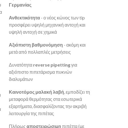
υ
Γερμανίας
κανάλια, οίκο
α
Ανθεκτικότητα
- ο νέος κώνος των tip
Οι CappAero Mul
προσφέρει υψηλή μηχανική αντοχή και
από τις ελαφρύτ
υψηλή αντοχή σε χημικά
αγορά και είναι 
στην μεταφορά 
Αξιόπιστη βαθμονόμηση
- ακόμη και
μετά από πολλαπλές μετρήσεις
Ο κατασκευαστή
μονοκάναλης πιπ
Δυνατότητα
reverse pipetting
για
της πολυκάναλη
αξιόπιστο πιπετάρισμα πυκνών
ειδικού σχεδιασ
διαλυμάτων
Το στιβαρό και
Καινοτόμος μαλακή λαβή
, εμποδίζει τη
σώμα της πιπέτ
ι
μεταφορά θερμότητας στα εσωτερικά
στην συντήρηση.
εξαρτήματα, διασφαλίζοντας την ακριβή
πιπέττας είναι
α
λειτουργία της πιπέτας
μέταλλο αντί πλ
την μειωμένη π
Πλήρως
αποστειρώσιμη
πιπέττα (με