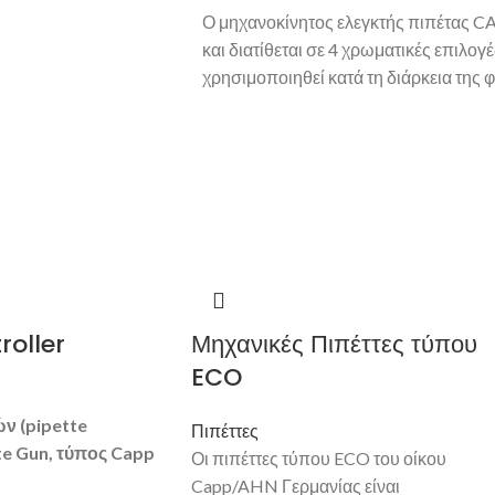
Ο μηχανοκίνητος ελεγκτής πιπέτας C
και διατίθεται σε 4 χρωματικές επιλογ
χρησιμοποιηθεί κατά τη διάρκεια της 
roller
Μηχανικές Πιπέττες τύπου
ECO
ών
(pipette
Πιπέττες
te Gun, τύπος
Capp
Οι πιπέττες τύπου ECO του οίκου
Capp/AHN Γερμανίας είναι