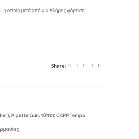
υ, η οποία μετά από μία πλήρης φόρτιση
Share:
ler),
Pipette Gun, τύπος
CAPPTempo
ρμανίας