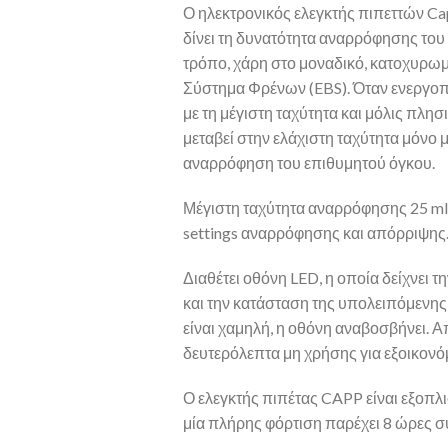
Ο ηλεκτρονικός ελεγκτής πιπεττών C
δίνει τη δυνατότητα αναρρόφησης του
τρόπο, χάρη στο μοναδικό, κατοχυρωμ
Σύστημα Φρένων (EBS). Όταν ενεργοποι
με τη μέγιστη ταχύτητα και μόλις πλησ
μεταβεί στην ελάχιστη ταχύτητα μόνο μ
αναρρόφηση του επιθυμητού όγκου.
Μέγιστη ταχύτητα αναρρόφησης 25 ml/
settings αναρρόφησης και απόρριψης
Διαθέτει οθόνη LED, η οποία δείχνει 
και την κατάσταση της υπολειπόμενης 
είναι χαμηλή, η οθόνη αναβοσβήνει. Α
δευτερόλεπτα μη χρήσης για εξοικον
Ο ελεγκτής πιπέτας CAPP είναι εξοπλι
μία πλήρης φόρτιση παρέχει 8 ώρες σ