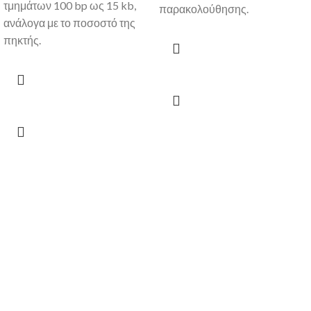
τμημάτων 100 bp ως 15 kb,
παρακολούθησης.
ανάλογα με το ποσοστό της
πηκτής.