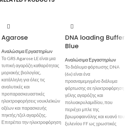
Agarose
DNA loading Buffer
Blue
Αναλώσιμα Εργαστηρίων
Το GRS Agarose LE είναι μια
Αναλώσιμα Εργαστηρίων
τυπική αγαρόζη καθαρότητας
Το διάλυμα φόρτωσης DNA
μοριακής βιολογίας,
(6x) είναι ένα
κατάλληλη για όλες τις
προαναμεμιγμένο διάλυμα
αναλυτικές και
φόρτωσης σε ηλεκτροφόρηση
προπαρασκευαστικές
γέλης αγαρόζης και
ηλεκτροφορήσεις νουκλεϊκών
πολυακρυλαμιδίου, που
οξέων και παρασκευής
περιέχει μπλε της
πηκτής/τζελ αγαρόζης.
βρωμοφαινόλης και κυανό του
Επιτρέπει την ηλεκτροφόρηση
ξυλενίου FF ως χρωστικές