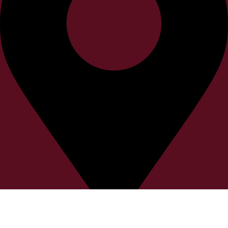
Κίμωνος Βόγα 36 54645 Θεσσαλονίκη