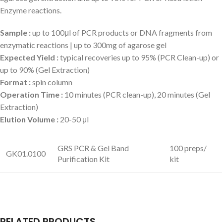
Enzyme reactions.
Sample :
up to 100μl of PCR products or DNA fragments from
enzymatic reactions | up to 300mg of agarose gel
Expected Yield :
typical recoveries up to 95% (PCR Clean-up) or
up to 90% (Gel Extraction)
Format :
spin column
Operation Time :
10 minutes (PCR clean-up), 20 minutes (Gel
Extraction)
Elution Volume :
20-50 μl
GRS PCR & Gel Band
100 preps/
GK01.0100
Purification Kit
kit
RELATED PRODUCTS