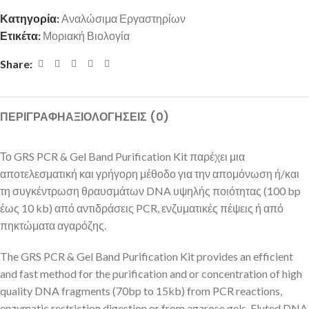
Κατηγορία:
Αναλώσιμα Εργαστηρίων
Ετικέτα:
Μοριακή Βιολογία
Share:
ΠΕΡΙΓΡΑΦΉ
ΑΞΙΟΛΟΓΉΣΕΙΣ (0)
Το GRS PCR & Gel Band Purification Kit παρέχει μια
αποτελεσματική και γρήγορη μέθοδο για την απομόνωση ή/και
τη συγκέντρωση θραυσμάτων DNA υψηλής ποιότητας (100 bp
έως 10 kb) από αντιδράσεις PCR, ενζυματικές πέψεις ή από
πηκτώματα αγαρόζης.
The GRS PCR & Gel Band Purification Kit provides an efficient
and fast method for the purification and or concentration of high
quality DNA fragments (70bp to 15kb) from PCR reactions,
enzymatic restriction digestion or from agarose gels. Eluted DNA