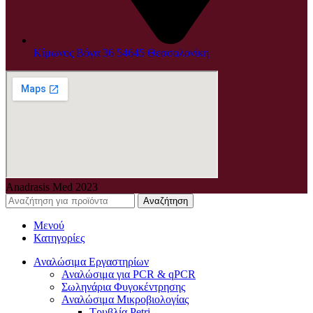
Κίμωνος Βόγα 36 54645 Θεσσαλονίκη
Anadrasis Med
2023
Αναζήτηση
Μενού
Κατηγορίες
Αναλώσιμα Εργαστηρίων
Αναλώσιμα για PCR & qPCR
Σωληνάρια Φυγοκέντρησης
Αναλώσιμα Μικροβιολογίας
Τρυβλία Petri