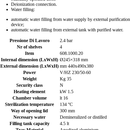
Deionization connection.
Water filling:
automatic water filling from water supply by external purification
device;
automatic water filling from external tank with purified water.
Pressione Di Lavoro
2.4 bar
Nr of shelves
4
Item
608.1000.20
Internal dimension (LxWxH)
Ø245×318 mm
External dimension (LxWxH)
mm 440x490x380
Power
V/HZ 230/50-60
Weight
Kg 35
Security class
N
Heating element
kW 1.5
Chamber volume
lt 16
Sterilization temperature
134 °C
Way of opening lid
300 mm
Necessary water
Demineralized or distilled
Filling tank capacity
4.5 lt
Tray Material
Anodized aluminium