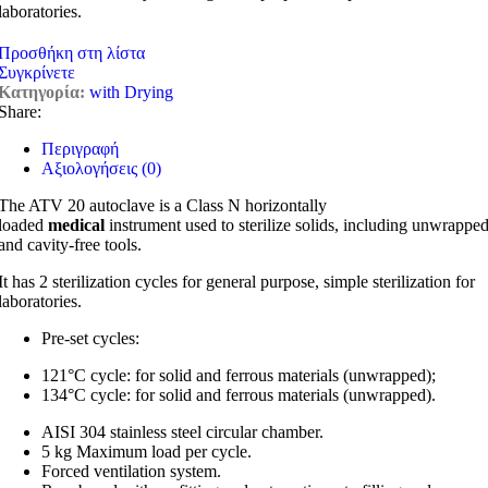
laboratories.
Προσθήκη στη λίστα
Συγκρίνετε
Κατηγορία:
with Drying
Share:
Περιγραφή
Αξιολογήσεις (0)
The ATV 20 autoclave is a Class N horizontally
loaded
medical
instrument used to sterilize solids, including unwrappe
and cavity-free tools.
It has 2 sterilization cycles for general purpose, simple sterilization for
laboratories.
Pre-set cycles:
121°C cycle: for solid and ferrous materials (unwrapped);
134°C cycle: for solid and ferrous materials (unwrapped).
AISI 304 stainless steel circular chamber.
5 kg Maximum load per cycle.
Forced ventilation system.