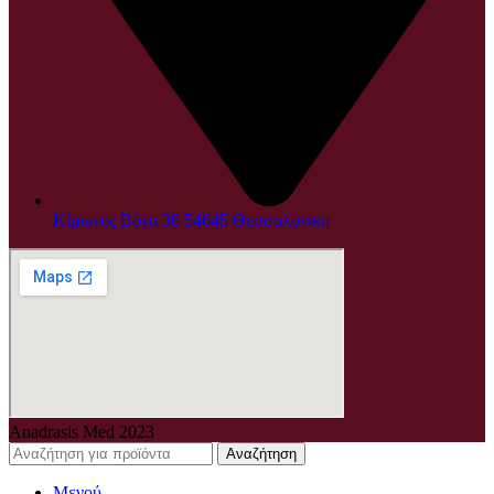
Κίμωνος Βόγα 36 54645 Θεσσαλονίκη
Anadrasis Med
2023
Αναζήτηση
Μενού