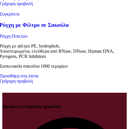
Γρήγορη προβολή
Συγκρίνετε
Ρύγχη με Φίλτρο σε Σακούλα
Ρύγχη Πιπετών
Ρύγχη με φίλτρο PE, hydrophob,
Αποστειρωμένα, ελεύθερα από RNase, DNase, Human DNA,
Pyrogens, PCR Inhibitors
Συσκευασία σακούλα 1000 τεμαχίων
Προσθήκη στη λίστα
Γρήγορη προβολή
Ωράριο λειτουργίας γραφείου