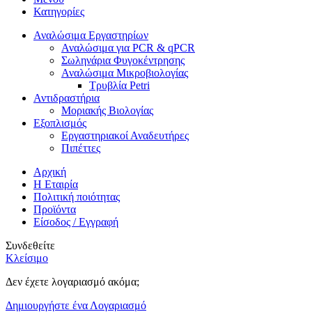
Κατηγορίες
Αναλώσιμα Εργαστηρίων
Αναλώσιμα για PCR & qPCR
Σωληνάρια Φυγοκέντρησης
Αναλώσιμα Μικροβιολογίας
Τρυβλία Petri
Αντιδραστήρια
Μοριακής Βιολογίας
Εξοπλισμός
Εργαστηριακοί Αναδευτήρες
Πιπέττες
Αρχική
Η Εταιρία
Πολιτική ποιότητας
Προϊόντα
Είσοδος / Εγγραφή
Συνδεθείτε
Κλείσιμο
Δεν έχετε λογαριασμό ακόμα;
Δημιουργήστε ένα Λογαριασμό