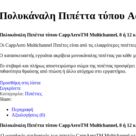
Πολυκάναλη Πιπέττα τύπου A
Πολυκάναλη Πιπέττα τύπου CappAeroTM Multichannel, 8 ή 12 
Οι CappAero Multichannel Πιπέτες είναι από τις ελαφρύτερες πιπέττες
Ο κατασκευαστής εγγυάται ακρίβεια μονοκάναλης πιπέττας για κάθε μ
Το στιβαρό και πλήρως αποστειρώσιμο σώμα της πιπέττας προσφέρει 
πιθανότητα θραύσης από πτώση ή άλλο ατύχημα στο εργαστήριο.
Προσθήκη στη λίστα
Συγκρίνετε
Κατηγορία:
Πιπέττες
Share:
Περιγραφή
Αξιολογήσεις (0)
Πολυκάναλη Πιπέττα τύπου CappAeroTM Multichannel, 8 ή 12 
Ο μοναδικός σχεδιασμός των πιπετών CappAeroTM Multichannel μειών