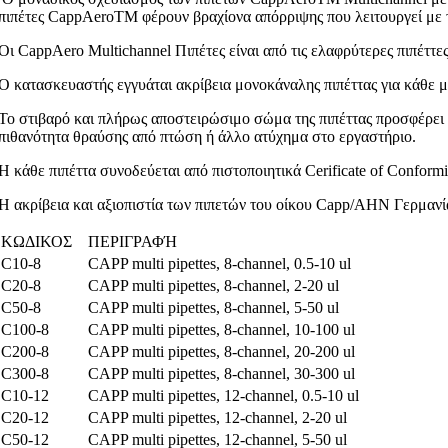
πιπέτες CappAeroTM φέρουν βραχίονα απόρριψης που λειτουργεί με τα
Οι CappAero Multichannel Πιπέτες είναι από τις ελαφρύτερες πιπέττες
Ο κατασκευαστής εγγυάται ακρίβεια μονοκάναλης πιπέττας για κάθε μ
Το στιβαρό και πλήρως αποστειρώσιμο σώμα της πιπέττας προσφέρει 
πιθανότητα θραύσης από πτώση ή άλλο ατύχημα στο εργαστήριο.
H κάθε πιπέττα συνοδεύεται από πιστοποιητικά Cerificate of Conformit
Η ακρίβεια και αξιοπιστία των πιπετών του οίκου Capp/AHN Γερμανία
ΚΩΔΙΚΟΣ
ΠΕΡΙΓΡΑΦΉ
C10-8
CAPP multi pipettes, 8-channel, 0.5-10 ul
C20-8
CAPP multi pipettes, 8-channel, 2-20 ul
C50-8
CAPP multi pipettes, 8-channel, 5-50 ul
C100-8
CAPP multi pipettes, 8-channel, 10-100 ul
C200-8
CAPP multi pipettes, 8-channel, 20-200 ul
C300-8
CAPP multi pipettes, 8-channel, 30-300 ul
C10-12
CAPP multi pipettes, 12-channel, 0.5-10 ul
C20-12
CAPP multi pipettes, 12-channel, 2-20 ul
C50-12
CAPP multi pipettes, 12-channel, 5-50 ul