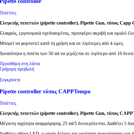
Pipette controller
Πιπέττες
Ελεγκτής
πιπεττών
(pipette controller),
Pipette Gun, τύπος
Capp C
Ελαφρύς, εργονομικά σχεδιασμένος, προσφέρει ακριβή και ομαλό έλε
Μπορεί να φορτιστεί κατά τη χρήση και σε λιγότερες από 4 ώρες
Δυνατότητα η πιπέτα των 50 ml να γεμίζεται σε λιγότερο από 10 δευτ
Προσθήκη στη λίστα
Γρήγορη προβολή
Συγκρίνετε
Pipette controller τύπος CAPPTempo
Πιπέττες
Ελεγκτής
πιπεττών
(pipette controller),
Pipette Gun, τύπος
CAPP
Μέγιστη ταχύτητα αναρρόφησης 25 ml/5 δευτερόλεπτα. Διαθέτει 5 δια
Διαθέτει οθόνη LED, η οποία δείχνει την ταχύτητα αναρρόφησης και 