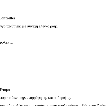
ontroller
γχο ταχύτητας με συνεχή έλεγχο ροής.
ερόλεπτα
Tempo
φορετικά settings αναρρόφησης και απόρριψης.
διανομής καθώς και την κατάσταση της υπολειπόμενης διάρκειας ζωής 