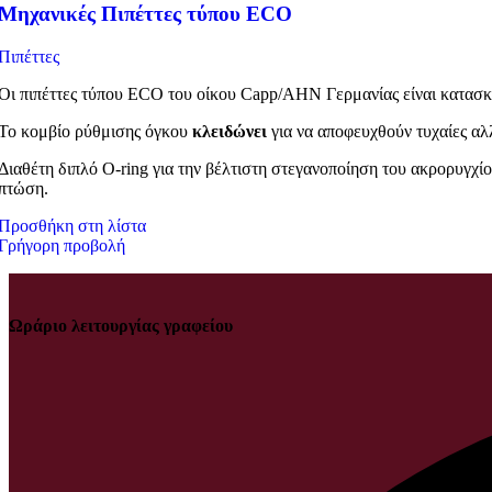
Μηχανικές Πιπέττες τύπου ECO
Πιπέττες
Οι πιπέττες τύπου ECO του οίκου Capp/AHN Γερμανίας είναι κατασκ
Το κομβίο ρύθμισης όγκου
κλειδώνει
για να αποφευχθούν τυχαίες αλ
Διαθέτη διπλό O-ring για την βέλτιστη στεγανοποίηση του ακρορυγχ
πτώση.
Προσθήκη στη λίστα
Γρήγορη προβολή
Ωράριο λειτουργίας γραφείου