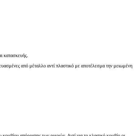
αι κατασκευής.
κευασμένες από μέταλλο αντί πλαστικό με αποτέλεσμα την μειωμένη
 κομβίου απόρριψης των ρυγχών. Αντί για το κλασικό κομβίο οι