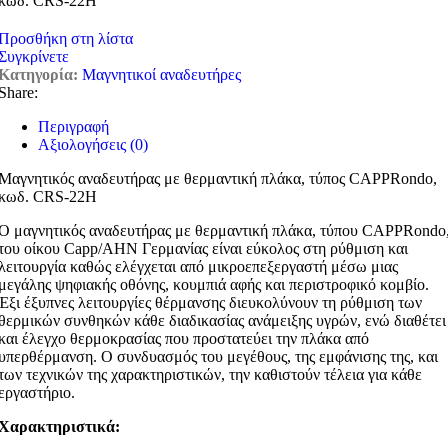
κωδ. CRS-22H
Προσθήκη στη λίστα
Συγκρίνετε
Κατηγορία:
Μαγνητικοί αναδευτήρες
Share:
Περιγραφή
Αξιολογήσεις (0)
Μαγνητικός αναδευτήρας με θερμαντική πλάκα, τύπος CAPPRondo,
κωδ. CRS-22H
Ο μαγνητικός αναδευτήρας με θερμαντική πλάκα, τύπου CAPPRondo
του οίκου Capp/AHN Γερμανίας είναι εύκολος στη ρύθμιση και
λειτουργία καθώς ελέγχεται από μικροεπεξεργαστή μέσω μιας
μεγάλης ψηφιακής οθόνης, κουμπιά αφής και περιστροφικό κομβίο.
Έξι έξυπνες λειτουργίες θέρμανσης διευκολύνουν τη ρύθμιση των
θερμικών συνθηκών κάθε διαδικασίας ανάμειξης υγρών, ενώ διαθέτει
και έλεγχο θερμοκρασίας που προστατεύει την πλάκα από
υπερθέρμανση. Ο συνδυασμός του μεγέθους, της εμφάνισης της, και
των τεχνικών της χαρακτηριστικών, την καθιστούν τέλεια για κάθε
εργαστήριο.
Χαρακτηριστικά: