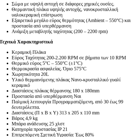
Σώμα με υψηλή αντοχή σε διάφορες χημικές ουσίες.
Θερμαντική πλάκα υψηλής αντοχής, νανοκρυσταλλική
υαλοκεραμική επίστρωση
Εξαιρετικά μεγάλο εύρος θερμότητας (Ambient – 550°C) και
προστασία από υπερθέρμανση
Ανάμιξη μεταβλητής ταχύτητας (200 – 2200 rpm)
Τεχνικά Χαρακτηριστικά
Κεραμική Πλάκα
Εύρος Ταχύτητας 200-2.200 RPM σε βήματα των 10 RPM
Θερμικό εύρος 5°C – 550°C (±1°C)
Θερμοκρασία ασφαλείας. Όριο 575°C
Χωρητικότητα 20L
Υλικό θερμαινόμενης πλάκας Νανο-κρυσταλλικό γυαλί
κεραμικό
Διαστάσεις πλάκας θέρμανσης 180 x 180mm
Προστασία από υπερθέρμανση Ναι
Παλμική λειτουργία Προγραμματιζόμενη, από 30 έως 99
δευτερόλεπτα.
Διαστάσεις (Π x Β x Υ) 313 x 205 x 110 mm
Βάρος 4,9 kg
Μπάρα ανάδευσης 25 χλστ
Κατηγορία προστασίας IP 21
Επιτρεπόμενη Σχετική Υγρασία: Έως 80%