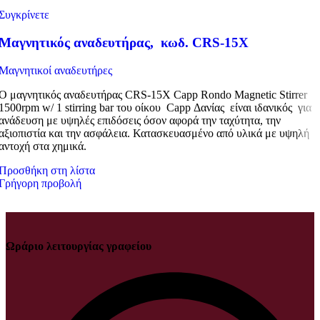
Συγκρίνετε
Μαγνητικός αναδευτήρας, κωδ. CRS-15X
Μαγνητικοί αναδευτήρες
O μαγνητικός αναδευτήρας CRS-15X Capp Rondo Magnetic Stirrer
1500rpm w/ 1 stirring bar του οίκου Capp Δανίας είναι ιδανικός για
ανάδευση με υψηλές επιδόσεις όσον αφορά την ταχύτητα, την
αξιοπιστία και την ασφάλεια. Κατασκευασμένο από υλικά με υψηλή
αντοχή στα χημικά.
Προσθήκη στη λίστα
Γρήγορη προβολή
Ωράριο λειτουργίας γραφείου