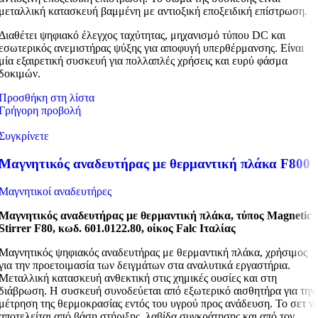
μεταλλική κατασκευή βαμμένη με αντιοξική εποξειδική επίστρωση.
Διαθέτει ψηφιακό έλεγχος ταχύτητας, μηχανισμό τύπου DC και
εσωτερικός ανεμιστήρας ψύξης για αποφυγή υπερθέρμανσης. Είναι
μία εξαιρετική συσκευή για πολλαπλές χρήσεις και ευρύ φάσμα
δοκιμών.
Προσθήκη στη λίστα
Γρήγορη προβολή
Συγκρίνετε
Μαγνητικός αναδευτήρας με θερμαντική πλάκα F800
Μαγνητικοί αναδευτήρες
Μαγνητικός αναδευτήρας με θερμαντική πλάκα, τύπος
Magnetic
Stirrer
F
80, κωδ.
601.0122.80, οίκος
Falc
Ιταλίας
Μαγνητικός ψηφιακός αναδευτήρας με θερμαντική πλάκα, χρήσιμος
για την προετοιμασία των δειγμάτων στα αναλυτικά εργαστήρια.
Μεταλλική κατασκευή ανθεκτική στις χημικές ουσίες και στη
διάβρωση. Η συσκευή συνοδεύεται από εξωτερικό αισθητήρα για την
μέτρηση της θερμοκρασίας εντός του υγρού προς ανάδευση. Το σετ ν
αποτελείται από βάση στήριξης, λαβίδα συγκράτησης και από τον