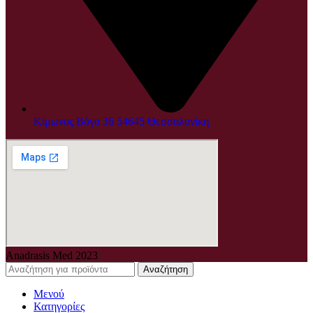
Κίμωνος Βόγα 36 54645 Θεσσαλονίκη
Anadrasis Med
2023
Αναζήτηση
Μενού
Κατηγορίες