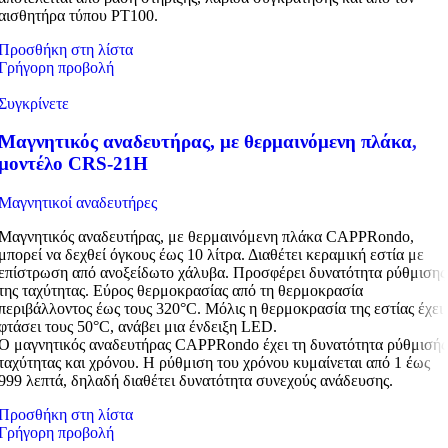
αισθητήρα τύπου PT100.
Προσθήκη στη λίστα
Γρήγορη προβολή
Συγκρίνετε
Μαγνητικός αναδευτήρας, με θερμαινόμενη πλάκα,
μοντέλο CRS-21H
Μαγνητικοί αναδευτήρες
Μαγνητικός αναδευτήρας, με θερμαινόμενη πλάκα CAPPRondo,
μπορεί να δεχθεί όγκους έως 10 λίτρα. Διαθέτει κεραμική εστία με
επίστρωση από ανοξείδωτο χάλυβα. Προσφέρει δυνατότητα ρύθμισης
της ταχύτητας. Εύρος θερμοκρασίας από τη θερμοκρασία
περιβάλλοντος έως τους 320°C. Μόλις η θερμοκρασία της εστίας έχει
φτάσει τους 50°C, ανάβει μια ένδειξη LED.
Ο μαγνητικός αναδευτήρας CAPPRondo έχει τη δυνατότητα ρύθμισής
ταχύτητας και χρόνου. Η ρύθμιση του χρόνου κυμαίνεται από 1 έως
999 λεπτά, δηλαδή διαθέτει δυνατότητα συνεχούς ανάδευσης.
Προσθήκη στη λίστα
Γρήγορη προβολή