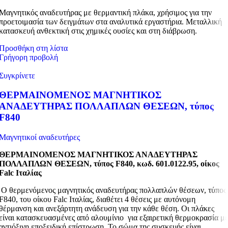
Μαγνητικός αναδευτήρας με θερμαντική πλάκα, χρήσιμος για την
προετοιμασία των δειγμάτων στα αναλυτικά εργαστήρια. Μεταλλική
κατασκευή ανθεκτική στις χημικές ουσίες και στη διάβρωση.
Προσθήκη στη λίστα
Γρήγορη προβολή
Συγκρίνετε
ΘΕΡΜΑΙΝΟΜΕΝΟΣ ΜΑΓΝΗΤΙΚΟΣ
ΑΝΑΔΕΥΤΗΡΑΣ ΠΟΛΛΑΠΛΩΝ ΘΕΣΕΩΝ, τύπος
F840
Μαγνητικοί αναδευτήρες
ΘΕΡΜΑΙΝΟΜΕΝΟΣ ΜΑΓΝΗΤΙΚΟΣ ΑΝΑΔΕΥΤΗΡΑΣ
ΠΟΛΛΑΠΛΩΝ ΘΕΣΕΩΝ, τύπος
F
840, κωδ. 601.0122.95, οίκος
Falc
Ιταλίας
Ο θερμενόμενος μαγνητικός αναδευτήρας πολλαπλών θέσεων, τύπος
F840, του οίκου Falc Ιταλίας, διαθέτει 4 θέσεις με αυτόνομη
θέρμανση και ανεξάρτητη ανάδευση για την κάθε θέση. Οι πλάκες
είναι κατασκευασμένες από αλουμίνιο για εξαιρετική θερμοκρασία μ
αντιόξινη εποξειδική επίστρωση. Το σώμα της συσκευής είναι