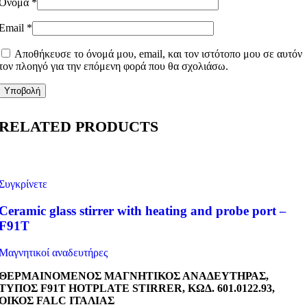
Όνομα
*
Email
*
Αποθήκευσε το όνομά μου, email, και τον ιστότοπο μου σε αυτόν
τον πλοηγό για την επόμενη φορά που θα σχολιάσω.
RELATED PRODUCTS
Συγκρίνετε
Ceramic glass stirrer with heating and probe port –
F91T
Μαγνητικοί αναδευτήρες
ΘΕΡΜΑΙΝΟΜΕΝΟΣ ΜΑΓΝΗΤΙΚΟΣ ΑΝΑΔΕΥΤΗΡΑΣ,
ΤΥΠΟΣ
F
91Τ
HOTPLATE
STIRRER
, ΚΩΔ. 601.0122.93,
ΟΙΚΟΣ
FALC
ΙΤΑΛΙΑΣ