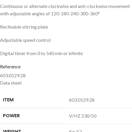
Continuous or alternate clockwise and anti-clockwise movement
with adjustable angles of 120-180-240-300-360°
Reclinable stirring plate
Adjustable speed control
Digital timer from 0 to 540 min or infinite
Reference
603.0129.28
Data sheet
ITEM
603.0129.28
POWER
V/HZ 230/50
WEIGHT
Kg 3,2