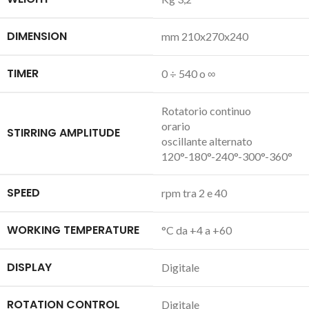
DIMENSION
mm 210x270x240
TIMER
0 ÷ 540 o ∞
Rotatorio continuo
orario
STIRRING AMPLITUDE
oscillante alternato
120°-180°-240°-300°-360°
SPEED
rpm tra 2 e 40
WORKING TEMPERATURE
°C da +4 a +60
DISPLAY
Digitale
ROTATION CONTROL
Digitale