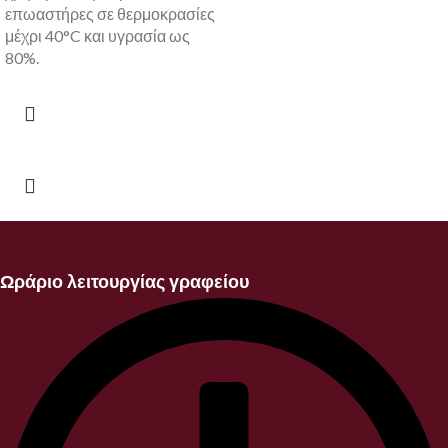
επωαστήρες σε θερμοκρασίες
μέχρι 40°C και υγρασία ως
80%.
Ωράριο λειτουργίας γραφείου